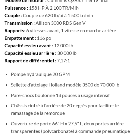
Modèle de moteur :
Cummins QSB6.7 Tier IV final
Puissance :
158 HP À 2 100 TR/MIN
Couple :
Couple de 620 lb/pi à 1 500 tr/min
Transmission :
Allison 3000 RDS Gen V
Rapports:
6 vitesses avant, 1 vitesse en marche arrière
Empattement :
116 po
Capacité essieu avant :
12 000 lb
Capacité essieu arrière :
30 000 lb
Rapport de différentiel :
7,17:1
Pompe hydraulique 20 GPM
Sellette d’attelage Holland modèle 3500 de 70 000 lb
Pare-chocs boulonné 18 pouces à usage intensif
Châssis cintré à l’arrière de 20 degrés pour faciliter le
ramassage de la remorque
Ouverture de porte 66” H x 27,5” L, deux portes arrière
transparentes (polycarbonate) à commande pneumatique