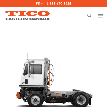
Passer
FR
1-855-670-8955
au
contenu