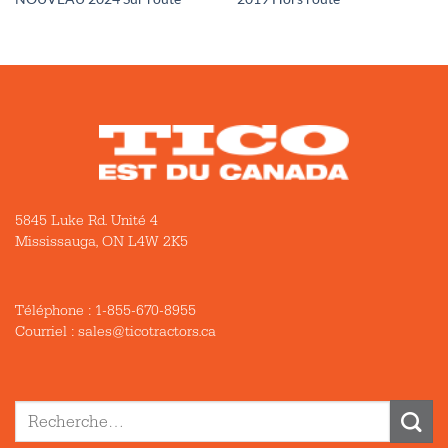
5845 Luke Rd. Unité 4
Mississauga, ON L4W 2K5
Téléphone :
1-855-670-8955
Courriel : sales@ticotractors.ca
Recherche
pour :